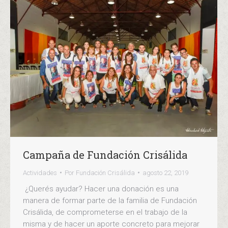
Campaña de Fundación Crisálida
Actividades
Por
Fundación Crisálida
agosto 22, 2019
¿Querés ayudar? Hacer una donación es una
manera de formar parte de la familia de Fundación
Crisálida, de comprometerse en el trabajo de la
misma y de hacer un aporte concreto para mejorar