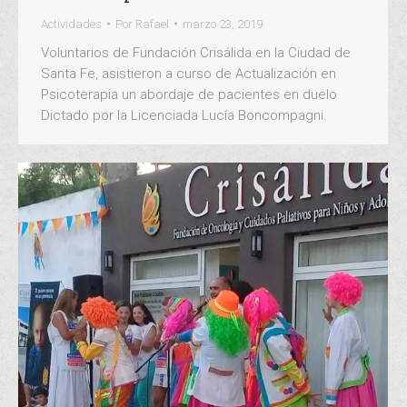
Actividades
Por
Rafael
marzo 23, 2019
Voluntarios de Fundación Crisálida en la Ciudad de
Santa Fe, asistieron a curso de Actualización en
Psicoterapia un abordaje de pacientes en duelo.
Dictado por la Licenciada Lucía Boncompagni.