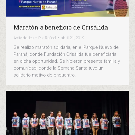
Maratón a beneficio de Crisálida
Actividades
Por
Rafael
abril 21, 2019
Se realizó maratón solidaria, en el Parque Nuevo de
Paraná, donde Fundación Crisálida fue beneficiaria
en dicha oportunidad. Se hicieron presente familia y
comunidad, donde la Semana Santa tuvo un
solidario motivo de encuentro.