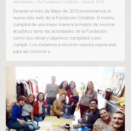
Actividades
Por
Fundación Crisálida
mayo 8, 2019
Durante el mes de Mayo de 2019 presentamos el
nuevo sitio web de la Fundación Crisálida. El mismo
cumplirá de una mejor manera la misión de mostrar
al público tanto las actividades de la Fundación
como sus obras y objetivos cumplidos y por
cumplir. Los invitamos a recorrer nuestra nueva web
para así conocer y…