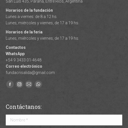
San Luis 435, Paraná, Entre Ríos, Argentina
Horarios de la fundación
Lunes a viernes: de 8 a 12 hs.
Lunes, miércoles y viernes, de 17 a 19 hs.
Horarios de la feria
Lunes, miércoles y viernes, de 17 a 19 hs.
Contactos
WhatsApp
+54 9 3433 01-4648
Correo electrónico
fundacrisalida@gmail.com
Facebook
Instagram
Mail
Whatsapp
page
page
page
page
opens
opens
opens
opens
Contáctanos:
in
in
in
in
new
new
new
new
Nombre *
window
window
window
window