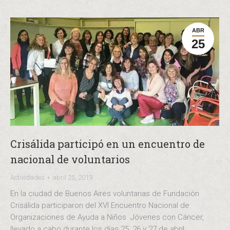
ABR
25
Crisálida participó en un encuentro de
nacional de voluntarios
Actividades
abril 25, 2019
En la ciudad de Buenos Aires voluntarias de Fundación
Crisálida participaron del XVI Encuentro Nacional de
Organizaciones de Ayuda a Niños Jóvenes con Cáncer,
llevado a cabo durante los días 25, 26 y 27 de abril.