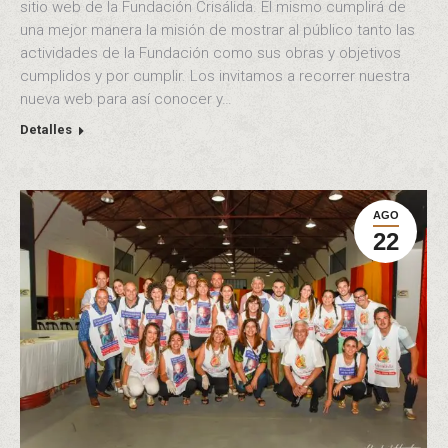
sitio web de la Fundación Crisálida. El mismo cumplirá de
una mejor manera la misión de mostrar al público tanto las
actividades de la Fundación como sus obras y objetivos
cumplidos y por cumplir. Los invitamos a recorrer nuestra
nueva web para así conocer y…
Detalles
AGO
22