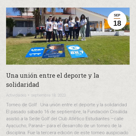
SEP
18
Una unión entre el deporte y la
solidaridad
Actividades
septiembre 18, 2023
Torneo de Golf Una unión entre el deporte y la solidaridad
El pasado sábado 16 de septiembre, la Fundación Crisálida
asistió a la Sede Golf del Club Atlético Estudiantes –calle
Ayacucho, Paraná– para el desarrollo de un torneo de la
disciplina. Fue la tercera edición de este torneo auspiciado