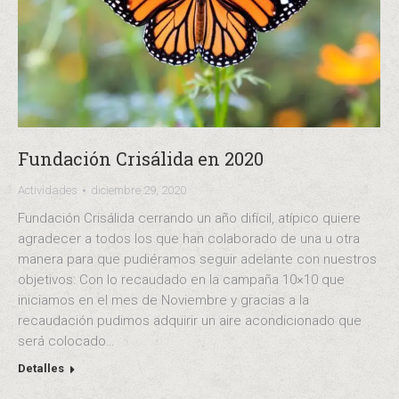
Fundación Crisálida en 2020
Actividades
diciembre 29, 2020
Fundación Crisálida cerrando un año difícil, atípico quiere
agradecer a todos los que han colaborado de una u otra
manera para que pudiéramos seguir adelante con nuestros
objetivos: Con lo recaudado en la campaña 10×10 que
iniciamos en el mes de Noviembre y gracias a la
recaudación pudimos adquirir un aire acondicionado que
será colocado…
Detalles