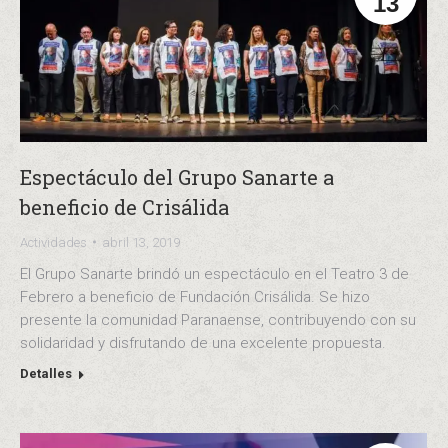
13
Espectáculo del Grupo Sanarte a
beneficio de Crisálida
Actividades
abril 13, 2019
El Grupo Sanarte brindó un espectáculo en el Teatro 3 de
Febrero a beneficio de Fundación Crisálida. Se hizo
presente la comunidad Paranaense, contribuyendo con su
solidaridad y disfrutando de una excelente propuesta.
Detalles