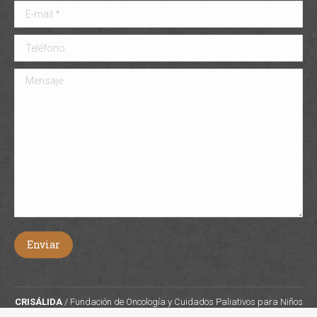
E-mail *
Teléfono
Mensaje
Enviar
CRISÁLIDA
/ Fundación de Oncología y Cuidados Paliativos para Niños
y Adolescentes.