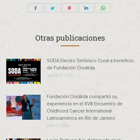
Share
Share
Share
Share
Share
on
on
on
on
on
Facebook
Twitter
Pinterest
LinkedIn
WhatsApp
Otras publicaciones
SODA Electro Sinfónico Coral a beneficio
de Fundación Crisálida
agosto 5, 2026
Fundación Crisálida compartió su
experiencia en el XVIII Encuentro de
Childhood Cancer International
Latinoamérica en Río de Janeiro
junio 3, 2026