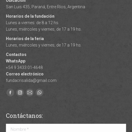
Ubicación
San Luis 435, Paraná, Entre Ríos, Argentina
Horarios de la fundación
Lunes a viernes: de 8 a 12 hs.
Lunes, miércoles y viernes, de 17 a 19 hs.
Horarios de la feria
Lunes, miércoles y viernes, de 17 a 19 hs.
Contactos
WhatsApp
+54 9 3433 01-4648
Correo electrónico
fundacrisalida@gmail.com
Facebook
Instagram
Mail
Whatsapp
page
page
page
page
opens
opens
opens
opens
Contáctanos:
in
in
in
in
new
new
new
new
Nombre *