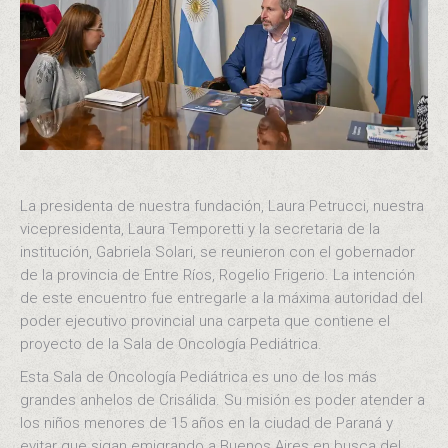
La presidenta de nuestra fundación, Laura Petrucci, nuestra
vicepresidenta, Laura Temporetti y la secretaria de la
institución, Gabriela Solari, se reunieron con el gobernador
de la provincia de Entre Ríos, Rogelio Frigerio. La intención
de este encuentro fue entregarle a la máxima autoridad del
poder ejecutivo provincial una carpeta que contiene el
proyecto de la Sala de Oncología Pediátrica.
Esta Sala de Oncología Pediátrica es uno de los más
grandes anhelos de Crisálida. Su misión es poder atender a
los niños menores de 15 años en la ciudad de Paraná y
evitar que sigan emigrando a Buenos Aires en busca del